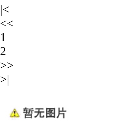
|<
<<
1
2
>>
>|